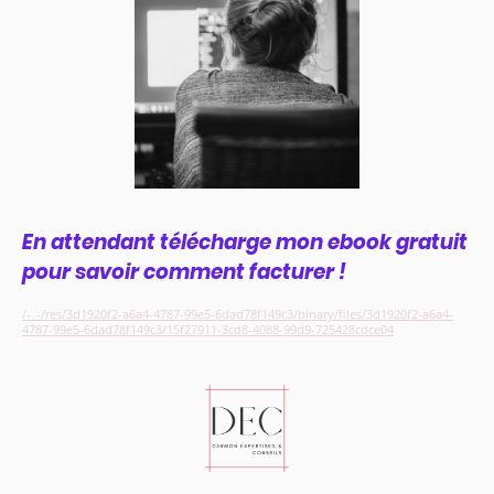
En attendant télécharge mon ebook gratuit
pour savoir comment facturer !
/-_-/res/3d1920f2-a6a4-4787-99e5-6dad78f149c3/binary/files/3d1920f2-a6a4-
4787-99e5-6dad78f149c3/15f27911-3cd8-4088-99d9-725428cdce04